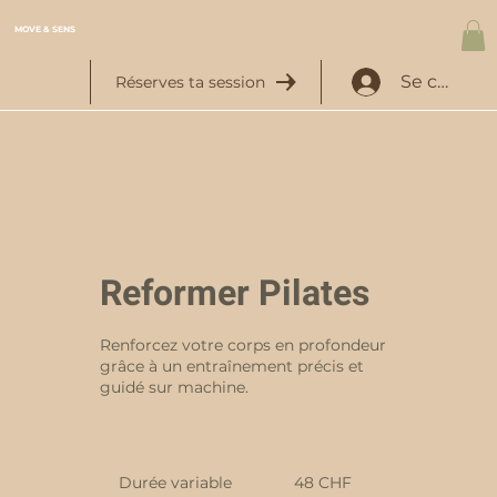
MOVE & SENS
Se connec
Réserves ta session
Reformer Pilates
Renforcez votre corps en profondeur
grâce à un entraînement précis et
guidé sur machine.
48
francs
Durée variable
D
48 CHF
suisses