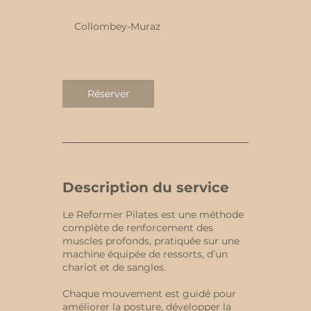
u
r
Collombey-Muraz
é
e
v
a
r
Réserver
i
a
b
l
e
Description du service
Le Reformer Pilates est une méthode
complète de renforcement des
muscles profonds, pratiquée sur une
machine équipée de ressorts, d’un
chariot et de sangles.
Chaque mouvement est guidé pour
améliorer la posture, développer la