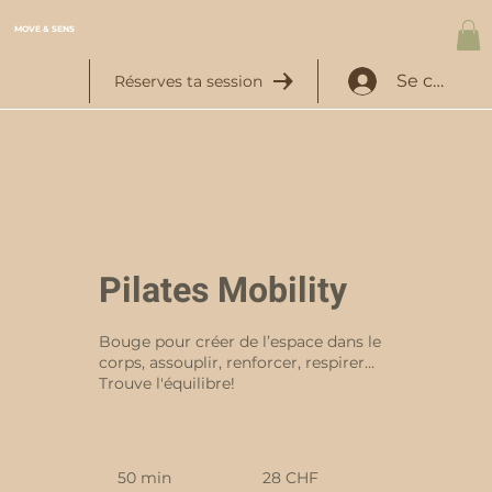
MOVE & SENS
Se connec
Réserves ta session
Pilates Mobility
Bouge pour créer de l’espace dans le
corps, assouplir, renforcer, respirer…
Trouve l'équilibre!
28
francs
50 min
5
28 CHF
suisses